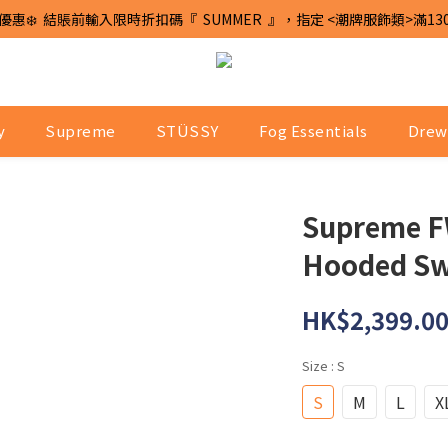
優惠❄️  結賬前輸入限時折扣碼『  SUMMER  』，指定 <潮牌服飾類>滿13
y
Supreme
STÜSSY
Fog Essentials
Drew
Supreme F
Hooded Swe
HK$2,399.0
Size
: S
S
M
L
X