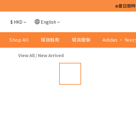
❄️夏日限時
$
HKD
English
Shop All
現貨鞋款
現貨服裝
Adidas · Yeez
View All
/
New Arrived