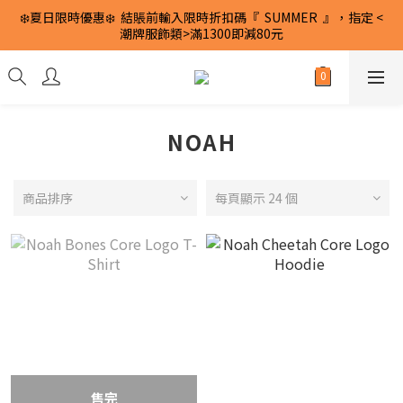
❄️夏日限時優惠❄️  結賬前輸入限時折扣碼『  SUMMER  』，指定 <
潮牌服飾類>滿1300即減80元
NOAH
商品排序
每頁顯示 24 個
售完