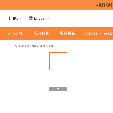
❄️夏日限時
$
HKD
English
Shop All
現貨鞋款
現貨服裝
Adidas · Yeez
View All
/
New Arrived