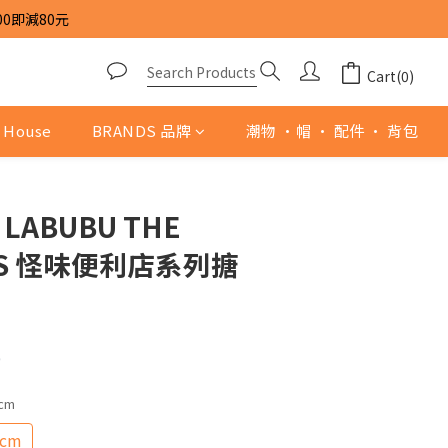
00即減80元
Cart(0)
 House
BRANDS 品牌
潮物 ·帽 · 配件 · 背包
 LABUBU THE
RS 怪味便利店系列搪
0
cm
cm