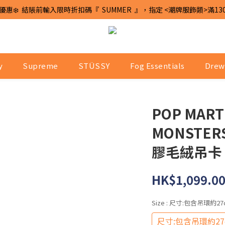
優惠❄️  結賬前輸入限時折扣碼『  SUMMER  』，指定 <潮牌服飾類>滿13
y
Supreme
STÜSSY
Fog Essentials
Drew
POP MART
MONSTE
膠毛絨吊卡
HK$1,099.0
Size
: 尺寸:包含吊環約27
尺寸:包含吊環約27