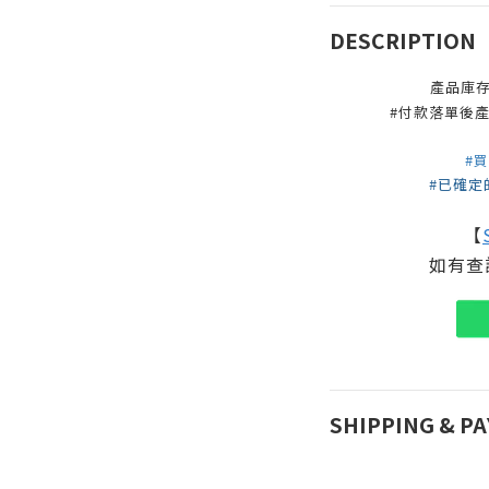
DESCRIPTION
產品庫
#付款落單後產
#
#已確定
【
如有查
SHIPPING & P