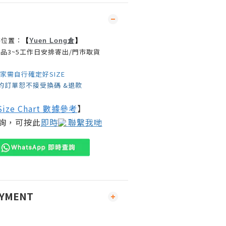
存位置：
【
】
Yuen Long倉
品3~5工作日安排寄出/門市取貨
買家需自行確定好SIZE
的訂單恕不接受換碼 &退款
Size Chart 數據參考
】
詢，可按此
即時
聯繫我哋
AYMENT