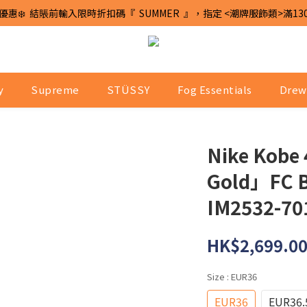
優惠❄️  結賬前輸入限時折扣碼『  SUMMER  』，指定 <潮牌服飾類>滿13
y
Supreme
STÜSSY
Fog Essentials
Drew
Nike Kobe
Gold」FC 
IM2532-70
HK$2,699.0
Size
: EUR36
EUR36
EUR36.