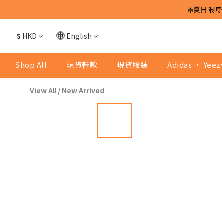
❄️夏日限時
$
HKD
English
Shop All
現貨鞋款
現貨服裝
Adidas · Yeez
View All
/
New Arrived