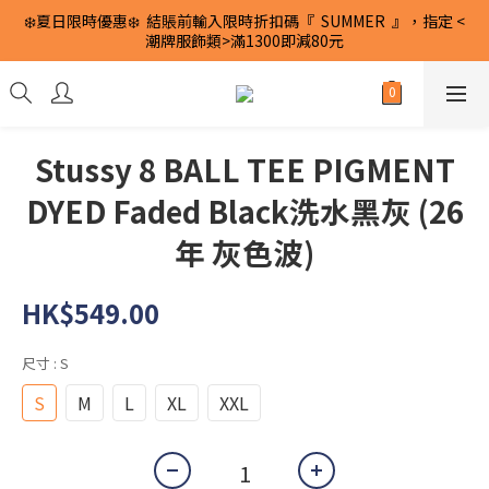
❄️夏日限時優惠❄️  結賬前輸入限時折扣碼『  SUMMER  』，指定 <
潮牌服飾類>滿1300即減80元
Stussy 8 BALL TEE PIGMENT
DYED Faded Black洗水黑灰 (26
年 灰色波)
HK$549.00
尺寸
: S
S
M
L
XL
XXL