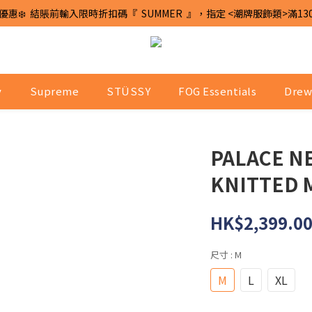
優惠❄️  結賬前輸入限時折扣碼『  SUMMER  』，指定 <潮牌服飾類>滿13
y
Supreme
STÜSSY
FOG Essentials
Drew
PALACE 
KNITTED 
HK$2,399.0
尺寸
: M
M
L
XL