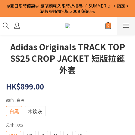
❄️夏日限時優惠❄️  結賬前輸入限時折扣碼『  SUMMER  』，指定 <
潮牌服飾類>滿1300即減80元
Adidas Originals TRACK TOP
SS25 CROP JACKET 短版拉鏈
外套
HK$899.00
顏色
: 白黑
白黑
木炭灰
尺寸
: XXS