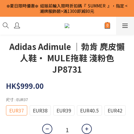
❄️夏日限時優惠❄️  結賬前輸入限時折扣碼『  SUMMER  』，指定 <
潮牌服飾類>滿1300即減80元
Adidas Adimule ｜勃肯 麂皮懶
人鞋・ MULE拖鞋 淺粉色
JP8731
HK$999.00
尺寸
: EUR37
EUR37
EUR38
EUR39
EUR40.5
EUR42