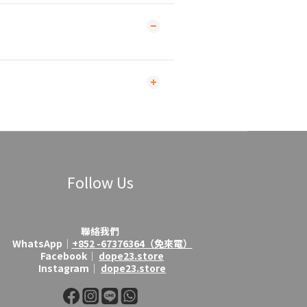
Follow Us
聯絡我們
WhatsApp│
+852 -67376364（免來電）
Facebook│
dope23.store
Instagram│
dope23.store