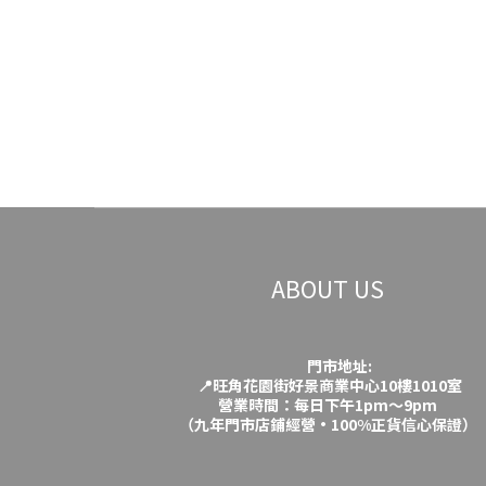
ABOUT US
門市地址:
📍旺角花園街好景商業中心10樓1010室
營業時間：每日下午1pm～9pm
（九年門市店鋪經營·100%正貨信心保證）