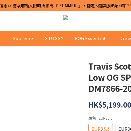
優惠❄️  結賬前輸入限時折扣碼『  SUMMER  』，指定 <潮牌服飾類>滿13
y
Supreme
STÜSSY
FOG Essentials
Drew
Travis Scot
Low OG SP
DM7866-2
HK$5,199.0
顏色
: EUR35.5
EUR35.5
EUR3