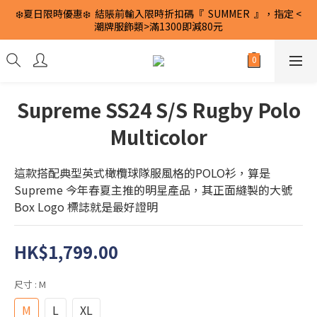
❄️夏日限時優惠❄️  結賬前輸入限時折扣碼『  SUMMER  』，指定 <
潮牌服飾類>滿1300即減80元
Supreme SS24 S/S Rugby Polo
Multicolor
這款搭配典型英式橄欖球隊服風格的POLO衫，算是
Supreme 今年春夏主推的明星產品，其正面縫製的大號
Box Logo 標誌就是最好證明
HK$1,799.00
尺寸
: M
M
L
XL