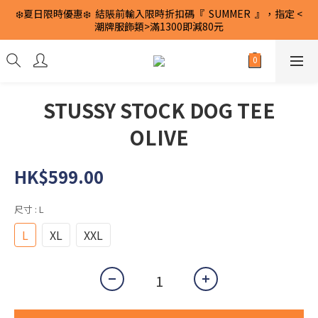
❄️夏日限時優惠❄️  結賬前輸入限時折扣碼『  SUMMER  』，指定 <
潮牌服飾類>滿1300即減80元
STUSSY STOCK DOG TEE
OLIVE
HK$599.00
尺寸
: L
L
XL
XXL