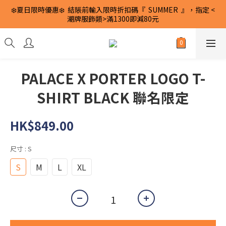
❄️夏日限時優惠❄️  結賬前輸入限時折扣碼『  SUMMER  』，指定 <
潮牌服飾類>滿1300即減80元
PALACE X PORTER LOGO T-
SHIRT BLACK 聯名限定
HK$849.00
尺寸
: S
S
M
L
XL