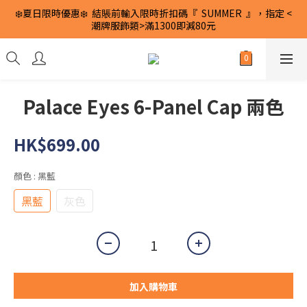
❄️夏日限時優惠❄️  結賬前輸入限時折扣碼『  SUMMER  』，指定 <
潮牌服飾類>滿1300即減80元
Palace Eyes 6-Panel Cap 兩色
HK$699.00
顏色
: 黑藍
黑藍
灰色
加入購物車