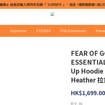
優惠❄️  結賬前輸入限時折扣碼『  SUMMER  』，指定 <潮牌服飾類>滿13
y
Supreme
STÜSSY
FOG Essentials
Drew
FEAR OF 
ESSENTIALS
Up Hoodie
Heather
HK$1,699.0
尺寸
: XS