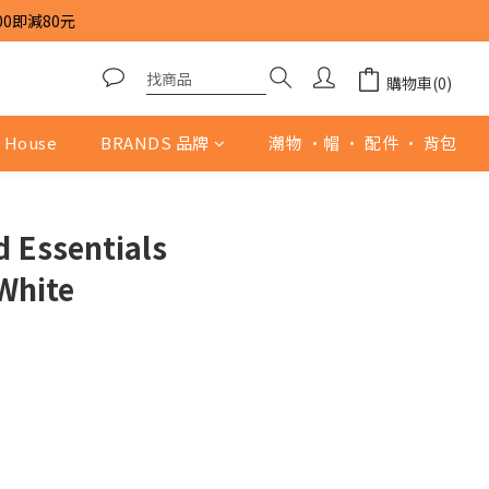
00即減80元
購物車(0)
 House
BRANDS 品牌
潮物 ·帽 · 配件 · 背包
d Essentials
White
0