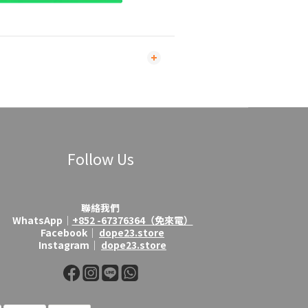
Follow Us
聯絡我們
WhatsApp│
+852 -67376364（免來電）
Facebook│
dope23.store
Instagram│
dope23.store