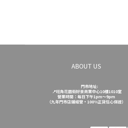
ABOUT US
門市地址:
📍旺角花園街好景商業中心10樓1010室
營業時間：每日下午1pm～9pm
（九年門市店鋪經營·100%正貨信心保證）