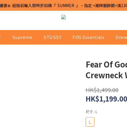
優惠❄️  結賬前輸入限時折扣碼『  SUMMER  』，指定 <潮牌服飾類>滿13
y
Supreme
STÜSSY
FOG Essentials
Drew
Fear Of Go
Crewneck 
HK$1,499.00
HK$1,199.0
尺寸
: L
L