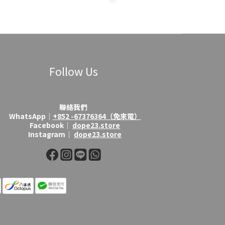
Follow Us
聯絡我們
WhatsApp│
+852 -67376364（免來電）
Facebook│
dope23.store
Instagram│
dope23.store