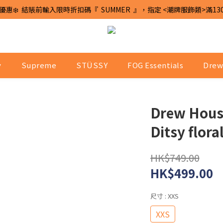
優惠❄️  結賬前輸入限時折扣碼『  SUMMER  』，指定 <潮牌服飾類>滿13
y
Supreme
STÜSSY
FOG Essentials
Drew
Drew House
Ditsy flora
HK$749.00
HK$499.00
尺寸
: XXS
XXS