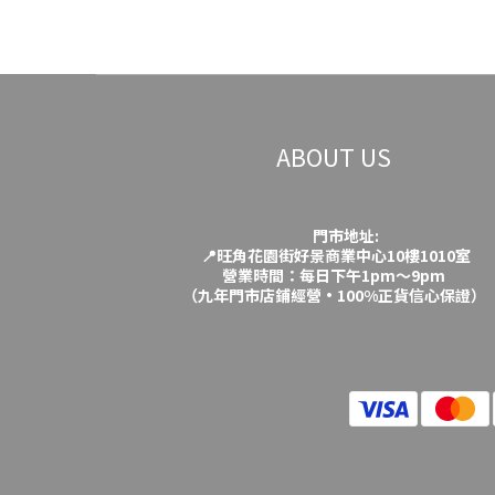
ABOUT US
門市地址:
📍旺角花園街好景商業中心10樓1010室
營業時間：每日下午1pm～9pm
（九年門市店鋪經營·100%正貨信心保證）