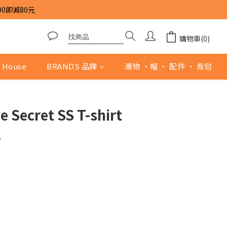
00即減80元
購物車(0)
 House
BRANDS 品牌
潮物 ·帽 · 配件 · 背包
 Secret SS T-shirt
l