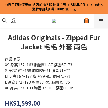
❄️夏日限時優惠❄️  結賬前輸入限時折扣碼『  SUMMER  』，指定 <
潮牌服飾類>滿1300即減80元
Adidas Originals - Zipped Fur
Jacket 毛毛 外套 兩色
商品摘要
XS 身高157~163 胸圍81~87 腰圍67~73
S 身高162~168 胸圍85~91 腰圍71~77
M 身高167~173 胸圍89~95 腰圍75~81
L 身高172~178 胸圍93~99 腰圍79~85
XL 身高177~183 胸圍97~103 腰圍83~89
HK$1,599.00