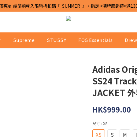
優惠❄️  結賬前輸入限時折扣碼『  SUMMER  』，指定 <潮牌服飾類>滿13
y
Supreme
STÜSSY
FOG Essentials
Drew
Adidas Ori
SS24 Trac
JACKET 
HK$999.00
尺寸
: XS
XS
S
M