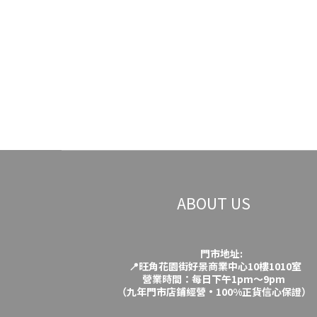
ABOUT US
門市地址:
📍旺角花園街好景商業中心10樓1010室
營業時間：每日下午1pm～9pm
（九年門市店鋪經營·100%正貨信心保證）