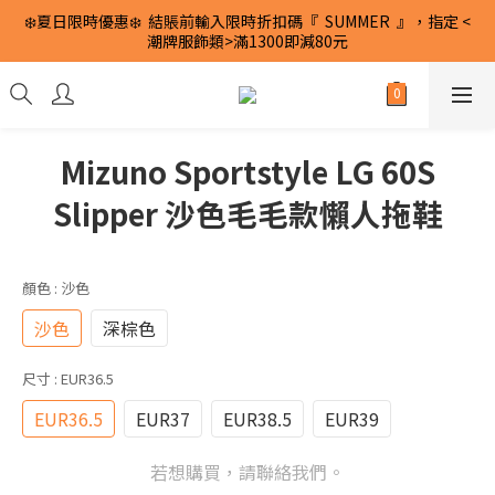
❄️夏日限時優惠❄️  結賬前輸入限時折扣碼『  SUMMER  』，指定 <
潮牌服飾類>滿1300即減80元
Mizuno Sportstyle LG 60S
Slipper 沙色毛毛款懶人拖鞋
顏色
: 沙色
沙色
深棕色
尺寸
: EUR36.5
EUR36.5
EUR37
EUR38.5
EUR39
若想購買，請聯絡我們。