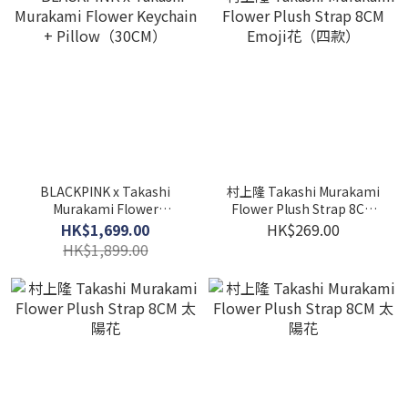
BLACKPINK x Takashi
村上隆 Takashi Murakami
Murakami Flower
Flower Plush Strap 8CM
Keychain +
Emoji花（四款）
HK$1,699.00
HK$269.00
Pillow（30CM）
HK$1,899.00