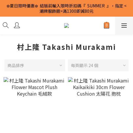
❄️夏日限時優惠❄️  結賬前輸入限時折扣碼『  SUMMER  』，指定 <
潮牌服飾類>滿1300即減80元
村上隆 Takashi Murakami
商品排序
每頁顯示 24 個