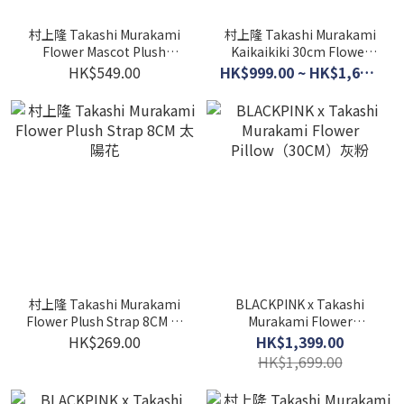
村上隆 Takashi Murakami
村上隆 Takashi Murakami
Flower Mascot Plush
Kaikaikiki 30cm Flower
Keychain 毛絨款
Cushion 太陽花 抱枕
HK$549.00
HK$999.00 ~ HK$1,699.00
村上隆 Takashi Murakami
BLACKPINK x Takashi
Flower Plush Strap 8CM 太
Murakami Flower
陽花
Pillow（30CM）灰粉
HK$269.00
HK$1,399.00
HK$1,699.00